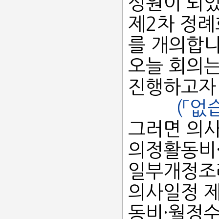
성원이 되었
제2차 정례
를 개의합니
오늘 회의
진행하고자
(「없
그러면 의사
의정활동비·
일부개정조
의사일정 제
동비·월정수