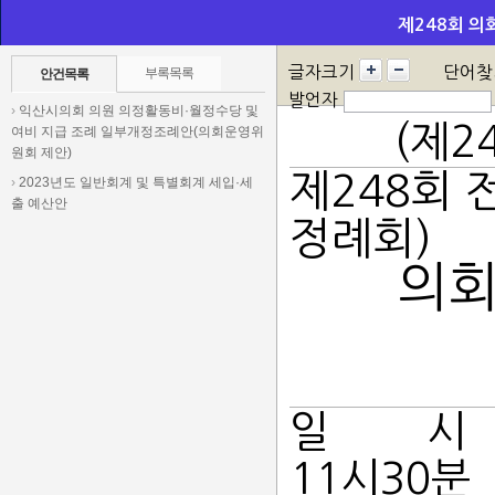
제248회 의
글자크기
단어찾
부록목록
안건목록
발언자
›
익산시의회 의원 의정활동비·월정수당 및
(제2
여비 지급 조례 일부개정조례안(의회운영위
원회 제안)
제248회
›
2023년도 일반회계 및 특별회계 세입·세
출 예산안
정례회)
의
일 시 : 2
11시30분