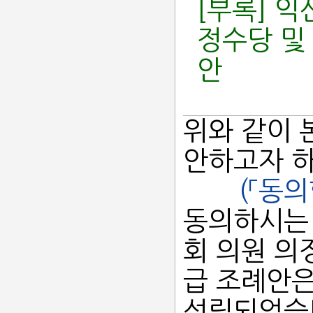
[부록] 
정수당 및
안
위와 같이 
안하고자 
(「동의
동의하시는
회 의원 의
급 조례안은
성립되었습