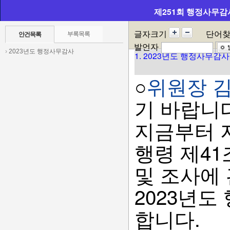
1. 202
제251회 행정사무감
글자크기
단어
부록목록
안건목록
발언자
›
2023년도 행정사무감사
1. 2023년도 행정사무감사
○
위원장 
기 바랍니다
지금부터 
행령 제4
및 조사에 
2023년
합니다.