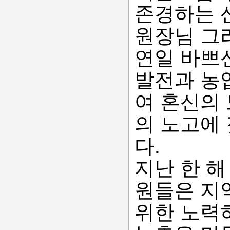
존경하는
원장님 그
연일 바쁘신
발전과 농
여 혼신의
의 노고에
다.
지난 한 해
원들은 지
위한 노력