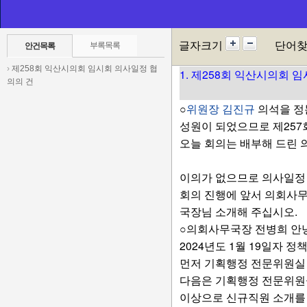
1. 제258회 익산시의회 
심사된안건
1. 제258회 익산시의회 
글자크기
단어
부록목록
안건목록
›
제258회 익산시의회 임시회 의사일정 협
1. 제258회 익산시의회 
의의 건
○
위원장 김진규
의석을 정
성원이 되었으므로 제257
오늘 회의는 배부해 드린
이의가 없으므로 의사일정 
회의 진행에 앞서 의회사
국장님 소개해 주십시오.
○의회사무국장 전병희
안
2024년도 1월 19일자
먼저 기획행정 전문위원실
다음은 기획행정 전문위원
이상으로 신규직원 소개를