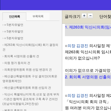
○
의장 김경진
김충영
의원
집행기관에서는 의원님들의 
에 조치계획을 서면으로 
글자크기
단어
부록목록
안건목록
이어서 의사일정에 들어가
›
○ 5분자유발언
1. 제263회 익산시의회(
›
○ 5분자유발언
›
○ 5분자유발언
○
의장 김경진
의사일정 제1
›
제263회 익산시의회(임시회) 회기 결정의
건
제263회 익산시의회 임시회
›
회의록 서명의원 선출의 건
이의가 없으십니까?
›
의원 청가 동의의 건
이의가 없으므로 가결되었
›
의회운영위원회 위원 선임 변경의 건
2. 회의록 서명의원 선출의
›
예산결산특별위원회 구성 결의안(의회운
영위원회제안)
›
예산결산특별위원회 위원 선임의 건
○
의장 김경진
의사일정 제
›
익산시 특별재난지역 先 선포 및 관계 부처
·기관간 협력적 공조체계 구축 촉구 건의안
「익산시의회 회의 규칙」
(조남석의원발의,24인찬성)
원 여러분 이의가 없으십
›
본회의 휴회의 건