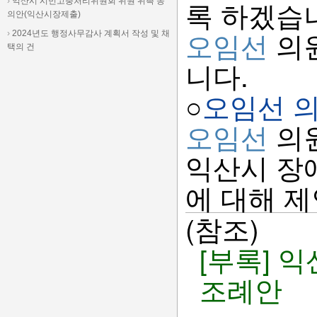
록 하겠습
›
익산시 시민고충처리위원회 위원 위촉 동
의안(익산시장제출)
오임선
의원
›
2024년도 행정사무감사 계획서 작성 및 채
택의 건
니다.
○
오임선 
오임선
의
익산시 장
에 대해 
(참조)
[부록] 
조례안