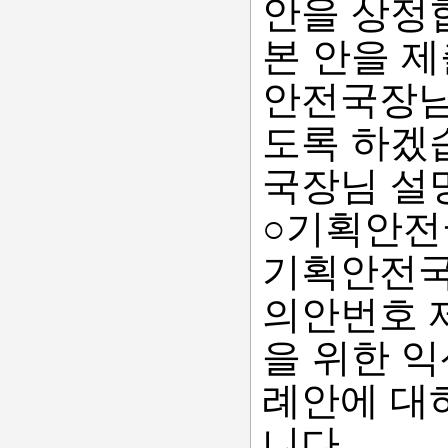
안을 상정
본 안을 
안전국장님
도록 하겠
국장님 설
○기획안전
기획안전국
의안번호 제
을 위한 익
례안에 대
니다.